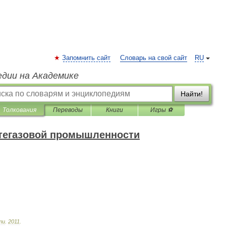
Запомнить сайт
Словарь на свой сайт
RU
едии на Академике
Найти!
Толкования
Переводы
Книги
Игры ⚽
фтегазовой промышленности
ти
.
2011
.