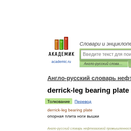
Словари и энциклоп
academic.ru
Англо-русский словарь нефтегазовой промышленности
Англо-русский словарь не
derrick-leg bearing plate
Толкование
Перевод
derrick
-
leg
bearing
plate
опорная
плита
ноги
вышки
Англо
-
русский
словарь
нефтегазовой
промышленнос