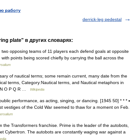
ю работу
derrick-leg pedestal
ring plate" в других словарях:
h two opposing teams of 11 players each defend goals at opposite
 with points being scored chiefly by carrying the ball across the
rsalium
sary of nautical terms; some remain current, many date from the
tical terms, Category:Nautical terms, and Nautical metaphors in
L M N O P Q R …
Wikipedia
public performance, as acting, singing, or dancing. [1945 50] * * * ▪
t vestiges of the Cold War seemed to thaw for a moment on Feb.
ersalium
om the Transformers franchise. Prime is the leader of the autobots,
anet Cybertron. The autobots are constantly waging war against a
edia