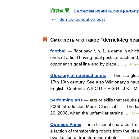
Игры ⚽
Поможем решить контрольну
derrick-foundation post
Смотреть что такое "derrick-leg bea
football
— /foot bawl /, n. 1. a game in whic
ends of a field having goal posts at each end,
opponent s goal line and by place… …
Unive
Glossary of nautical terms
— This is a glos
17th 19th century. See also Wiktionary s nau
English. Contents: A B C D E F G H I J K 
performing arts
— arts or skills that require 
2009 Introduction Music Classical. The las
26, 2008, when the unfamiliar strains …
Univ
Optimus Prime
— is a fictional character fr
a faction of transforming robots from the pl
rival faction of transforming robots… …
Wikip